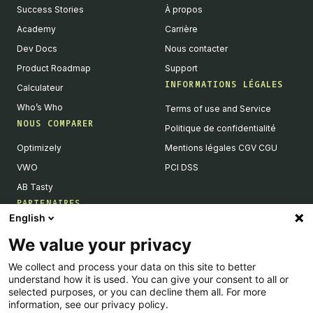
Success Stories
À propos
Academy
Carrière
Dev Docs
Nous contacter
Product Roadmap
Support
INFORMATIONS LÉGALES
Calculateur
Who’s Who
Terms of use and Service
NOUS COMPARER
Politique de confidentialité
Optimizely
Mentions légales CGV CGU
VWO
PCI DSS
AB Tasty
PARTENAIRES
English
Partenaires Tech & Intégrations
We value your privacy
Devenir partenaires
We collect and process your data on this site to better
Liste de nos intégrations
understand how it is used. You can give your consent to all or
Agences Partenaires
selected purposes, or you can decline them all. For more
information, see our privacy policy.