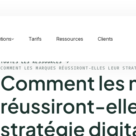
tions
Tarifs
Ressources
Clients
TOUTES LES RESSOURCES
COMMENT LES MARQUES RÉUSSIRONT-ELLES LEUR STRA
Comment les 
réussiront-elle
stratégie digita