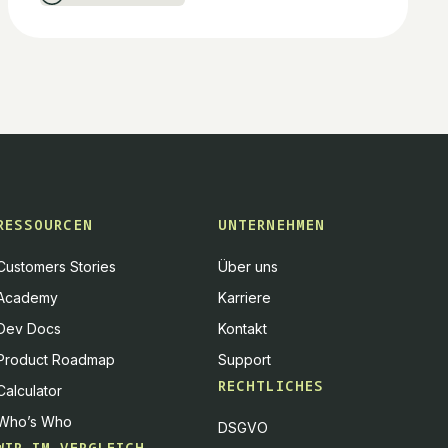
RESSOURCEN
UNTERNEHMEN
Customers Stories
Über uns
Academy
Karriere
Dev Docs
Kontakt
Product Roadmap
Support
RECHTLICHES
Calculator
Who’s Who
DSGVO
WIR IM VERGLEICH