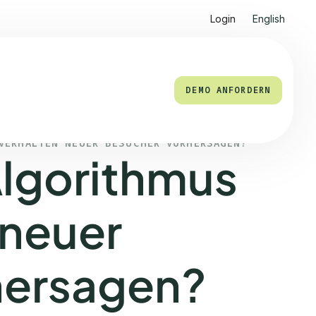
Login
English
DEMO ANFORDERN
VERHALTEN NEUER BESUCHER VORHERSAGEN?
Algorithmus
 neuer
hersagen?