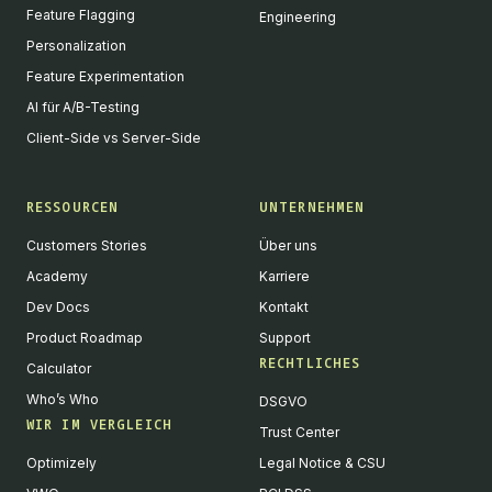
Feature Flagging
Engineering
Personalization
Feature Experimentation
AI für A/B-Testing
Client-Side vs Server-Side
RESSOURCEN
UNTERNEHMEN
Customers Stories
Über uns
Academy
Karriere
Dev Docs
Kontakt
Product Roadmap
Support
RECHTLICHES
Calculator
Who’s Who
DSGVO
WIR IM VERGLEICH
Trust Center
Optimizely
Legal Notice & CSU