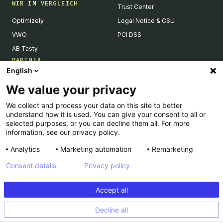
WIR IM VERGLEICH
Trust Center
Optimizely
Legal Notice & CSU
VWO
PCI DSS
AB Tasty
PARTNER
English
Tech Partner & Integrationen
We value your privacy
Become a Partner
We collect and process your data on this site to better
Integrations Directory
understand how it is used. You can give your consent to all or
Partners Directory
selected purposes, or you can decline them all. For more
information, see our privacy policy.
Analytics
Marketing automation
Remarketing
Consent details
Privacy policy
© Kameleoon — 2026 All rights Reserved
Accept all
Impressum
Privacy Policy
Decline all
PCI DSS
Plattform Status