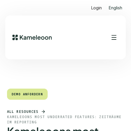
Login
English
Quick Links
Heading 2
DEMO ANFORDERN
DEMO ANFORDERN
ALL RESOURCES
KAMELEOONS MOST UNDERRATED FEATURES: ZEITRÄUME
IM REPORTING