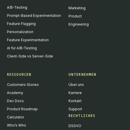
A/B-Testing
Marketing
Prompt-Based Experimentation
Product
Feature Flagging
Engineering
Personalization
Feature Experimentation
AI für A/B-Testing
Client-Side vs Server-Side
RESSOURCEN
UNTERNEHMEN
Customers Stories
Über uns
Academy
Karriere
Dev Docs
Kontakt
Product Roadmap
Support
RECHTLICHES
Calculator
Who’s Who
DSGVO