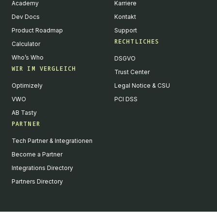
Academy
Karriere
Dev Docs
Kontakt
Product Roadmap
Support
RECHTLICHES
Calculator
Who’s Who
DSGVO
WIR IM VERGLEICH
Trust Center
Optimizely
Legal Notice & CSU
VWO
PCI DSS
AB Tasty
PARTNER
English
Tech Partner & Integrationen
We value your privacy
Become a Partner
We collect and process your data on this site to better
Integrations Directory
understand how it is used. You can give your consent to all or
Partners Directory
selected purposes, or you can decline them all. For more
information, see our privacy policy.
Analytics
Marketing automation
Remarketing