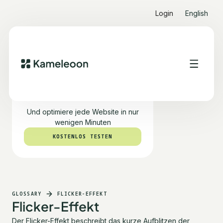
Login
English
Teste PBX kostenlos
Und optimiere jede Website in nur
wenigen Minuten
KOSTENLOS TESTEN
KOSTENLOS TESTEN
GLOSSARY
FLICKER-EFFEKT
Flicker-Effekt
Der Flicker-Effekt beschreibt das kurze Aufblitzen der