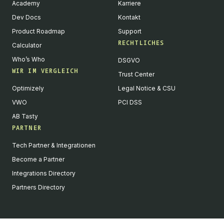
Academy
Karriere
Dev Docs
Kontakt
Product Roadmap
Support
RECHTLICHES
Calculator
Who’s Who
DSGVO
WIR IM VERGLEICH
Trust Center
Optimizely
Legal Notice & CSU
VWO
PCI DSS
AB Tasty
PARTNER
English
Tech Partner & Integrationen
We value your privacy
Become a Partner
We collect and process your data on this site to better
Integrations Directory
understand how it is used. You can give your consent to all or
Partners Directory
selected purposes, or you can decline them all. For more
information, see our privacy policy.
Analytics
Marketing automation
Remarketing