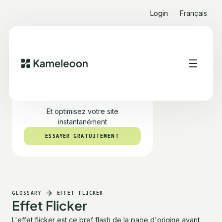
Login
Français
Testez PBX gratuitement
Et optimisez votre site
instantanément
ESSAYER GRATUITEMENT
ESSAYER GRATUITEMENT
GLOSSARY
EFFET FLICKER
Effet Flicker
L'effet flicker est ce bref flash de la page d'origine avant