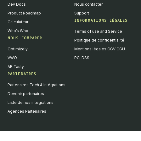
Dev Docs
Nous contacter
Product Roadmap
Support
INFORMATIONS LÉGALES
Calculateur
Who’s Who
Terms of use and Service
NOUS COMPARER
Politique de confidentialité
Optimizely
Mentions légales CGV CGU
VWO
PCI DSS
AB Tasty
PARTENAIRES
English
Partenaires Tech & Intégrations
We value your privacy
Devenir partenaires
We collect and process your data on this site to better
Liste de nos intégrations
understand how it is used. You can give your consent to all or
Agences Partenaires
selected purposes, or you can decline them all. For more
information, see our privacy policy.
Analytics
Marketing automation
Remarketing
Consent details
Privacy policy