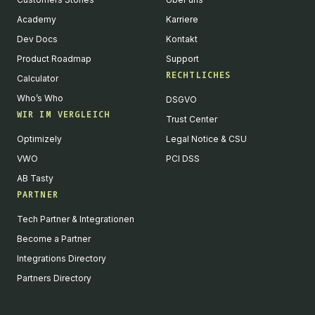
Academy
Karriere
Dev Docs
Kontakt
Product Roadmap
Support
RECHTLICHES
Calculator
Who’s Who
DSGVO
WIR IM VERGLEICH
Trust Center
Optimizely
Legal Notice & CSU
VWO
PCI DSS
AB Tasty
PARTNER
English
Tech Partner & Integrationen
We value your privacy
Become a Partner
We collect and process your data on this site to better
Integrations Directory
understand how it is used. You can give your consent to all or
Partners Directory
selected purposes, or you can decline them all. For more
information, see our privacy policy.