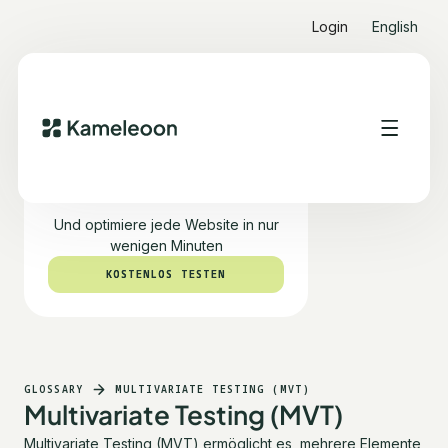
Login
English
Teste PBX kostenlos
Und optimiere jede Website in nur
wenigen Minuten
KOSTENLOS TESTEN
KOSTENLOS TESTEN
GLOSSARY
MULTIVARIATE TESTING (MVT)
Multivariate Testing (MVT)
Multivariate Testing (MVT) ermöglicht es, mehrere Elemente