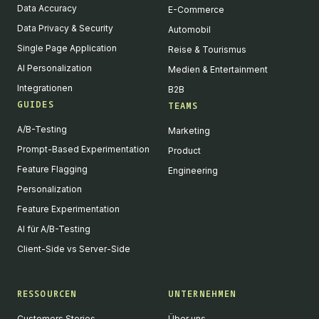
Data Accuracy
E-Commerce
Data Privacy & Security
Automobil
Single Page Application
Reise & Tourismus
AI Personalization
Medien & Entertainment
Integrationen
B2B
GUIDES
TEAMS
A/B-Testing
Marketing
Prompt-Based Experimentation
Product
Feature Flagging
Engineering
Personalization
Feature Experimentation
AI für A/B-Testing
Client-Side vs Server-Side
RESSOURCEN
UNTERNEHMEN
Customers Stories
Über uns