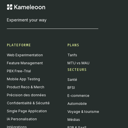
Experiment your way
PLATEFORME
PLANS
Web Experimentation
Tarifs
Feature Management
MTU vs MAU
SECTEURS
PBX Free-Trial
Mobile App Testing
Santé
Product Reco & Merch
BFSI
Précision des données
E-commerce
Confidentialité & Sécurité
Automobile
Single Page Application
Voyage & tourisme
IA Personalisation
Médias
Intégrations
B2B & SaaS