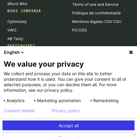
Who’s Who
Terms of use and Service
NOUS COMPARER
Politique de confidentialité
Optimizely
Mentions légales CGV CGU
VWO
PCI DSS
AB Tasty
PARTENAIRES
English
Partenaires Tech & Intégrations
We value your privacy
Devenir partenaires
We collect and process your data on this site to better
Liste de nos intégrations
understand how it is used. You can give your consent to all or
Agences Partenaires
selected purposes, or you can decline them all. For more
information, see our privacy policy.
Analytics
Marketing automation
Remarketing
Consent details
Privacy policy
© Kameleoon — 2026 All rights Reserved
Accept all
Legal Notice & CSU
Privacy policy