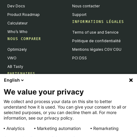
Dev Docs
Nous contacter
Product Roadmap
Support
INFORMATIONS LÉGALES
Calculateur
Who’s Who
Terms of use and Service
NOUS COMPARER
Politique de confidentialité
Optimizely
Mentions légales CGV CGU
VWO
PCI DSS
AB Tasty
PARTENAIRES
English
Partenaires Tech & Intégrations
We value your privacy
Devenir partenaires
We collect and process your data on this site to better
Liste de nos intégrations
understand how it is used. You can give your consent to all or
Agences Partenaires
selected purposes, or you can decline them all. For more
information, see our privacy policy.
Analytics
Marketing automation
Remarketing