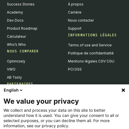
Success Stories
À propos
Academy
Carrière
Dev Docs
Nous contacter
Product Roadmap
Support
INFORMATIONS LÉGALES
Calculateur
Who’s Who
Terms of use and Service
NOUS COMPARER
Politique de confidentialité
Optimizely
Mentions légales CGV CGU
VWO
PCI DSS
AB Tasty
PARTENAIRES
English
Partenaires Tech & Intégrations
We value your privacy
Devenir partenaires
We collect and process your data on this site to better
Liste de nos intégrations
understand how it is used. You can give your consent to all or
Agences Partenaires
selected purposes, or you can decline them all. For more
information, see our privacy policy.