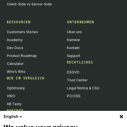
Client-Side vs Server-Side
RESSOURCEN
UNTERNEHMEN
Customers Stories
Über uns
Academy
Karriere
Dev Docs
Kontakt
Product Roadmap
Support
RECHTLICHES
Calculator
Who’s Who
DSGVO
WIR IM VERGLEICH
Trust Center
Optimizely
Legal Notice & CSU
VWO
PCI DSS
AB Tasty
PARTNER
English
Tech Partner & Integrationen