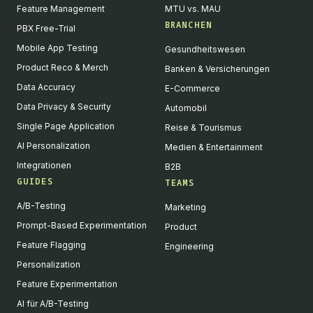
Feature Management
MTU vs. MAU
BRANCHEN
PBX Free-Trial
Mobile App Testing
Gesundheitswesen
Product Reco & Merch
Banken & Versicherungen
Data Accuracy
E-Commerce
Data Privacy & Security
Automobil
Single Page Application
Reise & Tourismus
AI Personalization
Medien & Entertainment
Integrationen
B2B
GUIDES
TEAMS
A/B-Testing
Marketing
Prompt-Based Experimentation
Product
Feature Flagging
Engineering
Personalization
Feature Experimentation
AI für A/B-Testing