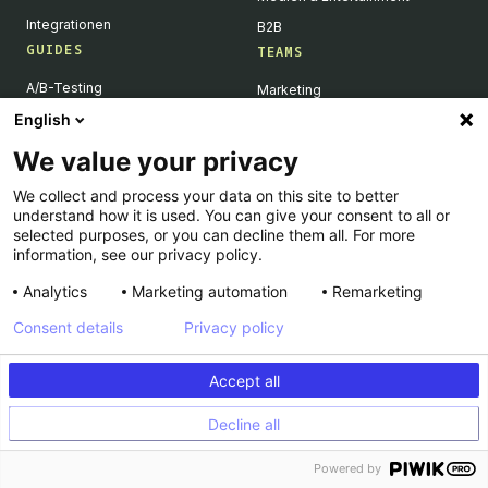
Integrationen
B2B
GUIDES
TEAMS
A/B-Testing
Marketing
English
Prompt-Based Experimentation
Product
Feature Flagging
Engineering
We value your privacy
Personalization
We collect and process your data on this site to better
Feature Experimentation
understand how it is used. You can give your consent to all or
selected purposes, or you can decline them all. For more
AI für A/B-Testing
information, see our privacy policy.
Client-Side vs Server-Side
Analytics
Marketing automation
Remarketing
Consent details
Privacy policy
RESSOURCEN
UNTERNEHMEN
Customers Stories
Über uns
Accept all
Academy
Karriere
Decline all
Dev Docs
Kontakt
Powered by
Product Roadmap
Support