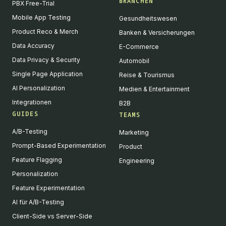
BRANCHEN
PBX Free-Trial
Mobile App Testing
Gesundheitswesen
Product Reco & Merch
Banken & Versicherungen
Data Accuracy
E-Commerce
Data Privacy & Security
Automobil
Single Page Application
Reise & Tourismus
AI Personalization
Medien & Entertainment
Integrationen
B2B
GUIDES
TEAMS
A/B-Testing
Marketing
Prompt-Based Experimentation
Product
Feature Flagging
Engineering
Personalization
Feature Experimentation
AI für A/B-Testing
Client-Side vs Server-Side