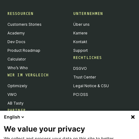
RESSOURCEN
UNTERNEHMEN
Customers Stories
Über uns
Academy
Karriere
Dev Docs
Kontakt
Product Roadmap
Support
RECHTLICHES
Calculator
Who’s Who
DSGVO
WIR IM VERGLEICH
Trust Center
Optimizely
Legal Notice & CSU
VWO
PCI DSS
AB Tasty
PARTNER
English
Tech Partner & Integrationen
We value your privacy
Become a Partner
We collect and process your data on this site to better
Integrations Directory