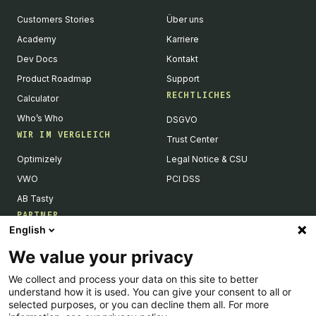
Customers Stories
Über uns
Academy
Karriere
Dev Docs
Kontakt
Product Roadmap
Support
RECHTLICHES
Calculator
Who’s Who
DSGVO
WIR IM VERGLEICH
Trust Center
Optimizely
Legal Notice & CSU
VWO
PCI DSS
AB Tasty
PARTNER
English
Tech Partner & Integrationen
We value your privacy
Become a Partner
We collect and process your data on this site to better
Integrations Directory
understand how it is used. You can give your consent to all or
Partners Directory
selected purposes, or you can decline them all. For more