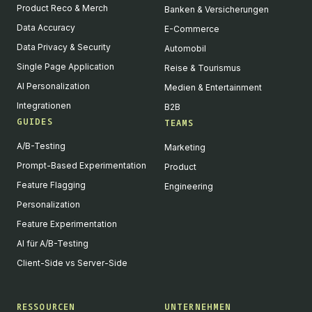
Product Reco & Merch
Banken & Versicherungen
Data Accuracy
E-Commerce
Data Privacy & Security
Automobil
Single Page Application
Reise & Tourismus
AI Personalization
Medien & Entertainment
Integrationen
B2B
GUIDES
TEAMS
A/B-Testing
Marketing
Prompt-Based Experimentation
Product
Feature Flagging
Engineering
Personalization
Feature Experimentation
AI für A/B-Testing
Client-Side vs Server-Side
RESSOURCEN
UNTERNEHMEN