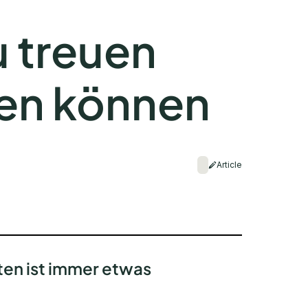
 treuen
en können
Article
en ist immer etwas