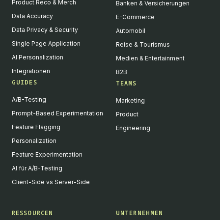
Product Reco & Merch
Banken & Versicherungen
Data Accuracy
E-Commerce
Data Privacy & Security
Automobil
Single Page Application
Reise & Tourismus
AI Personalization
Medien & Entertainment
Integrationen
B2B
GUIDES
TEAMS
A/B-Testing
Marketing
Prompt-Based Experimentation
Product
Feature Flagging
Engineering
Personalization
Feature Experimentation
AI für A/B-Testing
Client-Side vs Server-Side
RESSOURCEN
UNTERNEHMEN