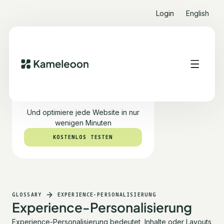
Login
English
Teste PBX kostenlos
Und optimiere jede Website in nur
wenigen Minuten
KOSTENLOS TESTEN
KOSTENLOS TESTEN
GLOSSARY
EXPERIENCE-PERSONALISIERUNG
Experience-Personalisierung
Experience-Personalisierung bedeutet, Inhalte oder Layouts