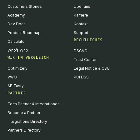
Customers Stories
Über uns
Academy
Karriere
Dev Docs
Kontakt
Product Roadmap
Support
RECHTLICHES
Calculator
Who’s Who
DSGVO
WIR IM VERGLEICH
Trust Center
Optimizely
Legal Notice & CSU
VWO
PCI DSS
AB Tasty
PARTNER
English
Tech Partner & Integrationen
We value your privacy
Become a Partner
We collect and process your data on this site to better
Integrations Directory
understand how it is used. You can give your consent to all or
Partners Directory
selected purposes, or you can decline them all. For more
information, see our privacy policy.