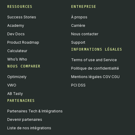
RESSOURCES
ENTREPRISE
Success Stories
À propos
Academy
Carrière
Dev Docs
Nous contacter
Product Roadmap
Support
INFORMATIONS LÉGALES
Calculateur
Who’s Who
Terms of use and Service
NOUS COMPARER
Politique de confidentialité
Optimizely
Mentions légales CGV CGU
VWO
PCI DSS
AB Tasty
PARTENAIRES
English
Partenaires Tech & Intégrations
We value your privacy
Devenir partenaires
We collect and process your data on this site to better
Liste de nos intégrations
understand how it is used. You can give your consent to all or