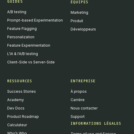
GUIDES
ÉQUIPES
A/B testing
Marketing
Prompt-based Experimentation
Produit
Feature Flagging
Développeurs
Personalization
Feature Experimentation
L'IA & l'A/B testing
Client-Side vs Server-Side
RESSOURCES
ENTREPRISE
Success Stories
À propos
Academy
Carrière
Dev Docs
Nous contacter
Product Roadmap
Support
INFORMATIONS LÉGALES
Calculateur
Who’s Who
Terms of use and Service