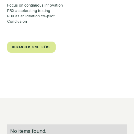
Focus on continuous innovation
PBX accelerating testing
PBX as an ideation co-pilot
Conclusion
DEMANDER UNE DÉMO
DEMANDER UNE DÉMO
No items found.