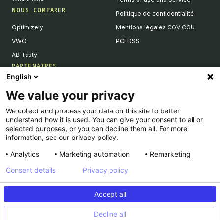
NOUS COMPARER
Politique de confidentialité
Optimizely
Mentions légales CGV CGU
VWO
PCI DSS
AB Tasty
PARTENAIRES
English
Partenaires Tech & Intégrations
We value your privacy
Devenir partenaires
We collect and process your data on this site to better
Liste de nos intégrations
understand how it is used. You can give your consent to all or
Agences Partenaires
selected purposes, or you can decline them all. For more
information, see our privacy policy.
Analytics
Marketing automation
Remarketing
Consent details
Privacy policy
© Kameleoon — 2026 All rights Reserved
Accept all
Legal Notice & CSU
Privacy policy
Decline all
PCI DSS