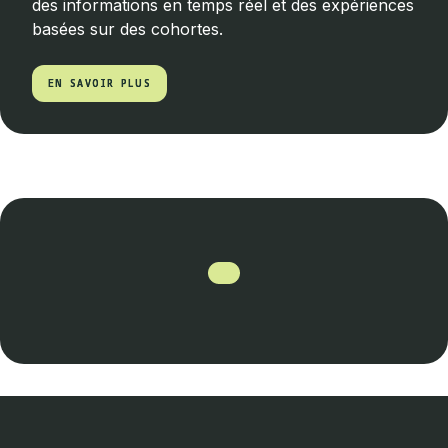
des informations en temps réel et des expériences
basées sur des cohortes.
EN SAVOIR PLUS
EN SAVOIR PLUS