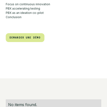
Focus on continuous innovation
PBX accelerating testing
PBX as an ideation co-pilot
Conclusion
DEMANDER UNE DÉMO
DEMANDER UNE DÉMO
No items found.