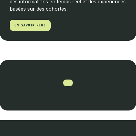
des informations en temps réel et des expériences
basées sur des cohortes.
EN SAVOIR PLUS
EN SAVOIR PLUS