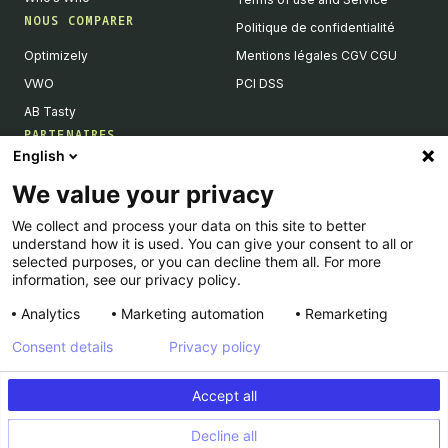
NOUS COMPARER
Politique de confidentialité
Optimizely
Mentions légales CGV CGU
VWO
PCI DSS
AB Tasty
PARTENAIRES
English
Partenaires Tech & Intégrations
We value your privacy
Devenir partenaires
We collect and process your data on this site to better
Liste de nos intégrations
understand how it is used. You can give your consent to all or
Agences Partenaires
selected purposes, or you can decline them all. For more
information, see our privacy policy.
Analytics
Marketing automation
Remarketing
Consent details
Privacy policy
© Kameleoon — 2026 All rights Reserved
Accept all
Legal Notice & CSU
Privacy policy
Decline all
PCI DSS