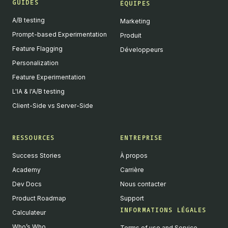
GUIDES
ÉQUIPES
A/B testing
Marketing
Prompt-based Experimentation
Produit
Feature Flagging
Développeurs
Personalization
Feature Experimentation
L'IA & l'A/B testing
Client-Side vs Server-Side
RESSOURCES
ENTREPRISE
Success Stories
À propos
Academy
Carrière
Dev Docs
Nous contacter
Product Roadmap
Support
INFORMATIONS LÉGALES
Calculateur
Who’s Who
Terms of use and Service