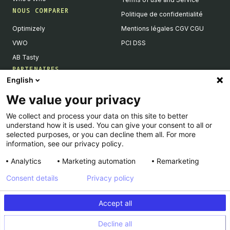
NOUS COMPARER
Politique de confidentialité
Optimizely
Mentions légales CGV CGU
VWO
PCI DSS
AB Tasty
PARTENAIRES
English
Partenaires Tech & Intégrations
We value your privacy
Devenir partenaires
We collect and process your data on this site to better
Liste de nos intégrations
understand how it is used. You can give your consent to all or
Agences Partenaires
selected purposes, or you can decline them all. For more
information, see our privacy policy.
Analytics
Marketing automation
Remarketing
Consent details
Privacy policy
© Kameleoon — 2026 All rights Reserved
Accept all
Legal Notice & CSU
Privacy policy
Decline all
PCI DSS