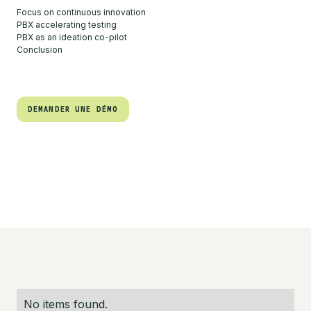
Focus on continuous innovation
PBX accelerating testing
PBX as an ideation co-pilot
Conclusion
DEMANDER UNE DÉMO
DEMANDER UNE DÉMO
No items found.