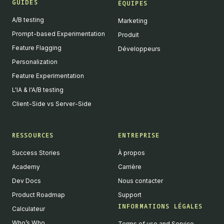
GUIDES
ÉQUIPES
A/B testing
Marketing
Prompt-based Experimentation
Produit
Feature Flagging
Développeurs
Personalization
Feature Experimentation
L'IA & l'A/B testing
Client-Side vs Server-Side
RESSOURCES
ENTREPRISE
Success Stories
À propos
Academy
Carrière
Dev Docs
Nous contacter
Product Roadmap
Support
INFORMATIONS LÉGALES
Calculateur
Who’s Who
Terms of use and Service