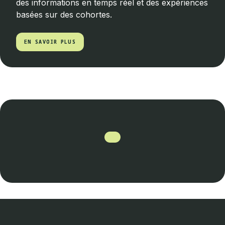
des informations en temps réel et des expériences
basées sur des cohortes.
EN SAVOIR PLUS
EN SAVOIR PLUS