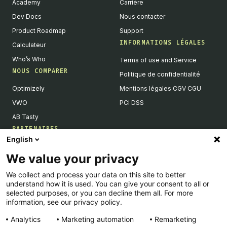
Academy
Carrière
Dev Docs
Nous contacter
Product Roadmap
Support
INFORMATIONS LÉGALES
Calculateur
Who’s Who
Terms of use and Service
NOUS COMPARER
Politique de confidentialité
Optimizely
Mentions légales CGV CGU
VWO
PCI DSS
AB Tasty
PARTENAIRES
English
Partenaires Tech & Intégrations
We value your privacy
Devenir partenaires
We collect and process your data on this site to better
Liste de nos intégrations
understand how it is used. You can give your consent to all or
Agences Partenaires
selected purposes, or you can decline them all. For more
information, see our privacy policy.
Analytics
Marketing automation
Remarketing