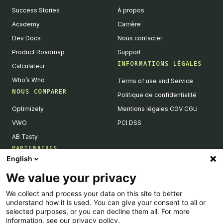
Success Stories
À propos
Academy
Carrière
Dev Docs
Nous contacter
Product Roadmap
Support
INFORMATIONS LÉGALES
Calculateur
Who’s Who
Terms of use and Service
NOUS COMPARER
Politique de confidentialité
Optimizely
Mentions légales CGV CGU
VWO
PCI DSS
AB Tasty
PARTENAIRES
English
Partenaires Tech & Intégrations
We value your privacy
Devenir partenaires
We collect and process your data on this site to better
Liste de nos intégrations
understand how it is used. You can give your consent to all or
Agences Partenaires
selected purposes, or you can decline them all. For more
information, see our privacy policy.