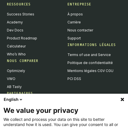
RESSOURCES
ENTREPRISE
Success Stories
À propos
Academy
Carrière
Dev Docs
Nous contacter
Product Roadmap
Support
INFORMATIONS LÉGALES
Calculateur
Who’s Who
Terms of use and Service
NOUS COMPARER
Politique de confidentialité
Optimizely
Mentions légales CGV CGU
VWO
PCI DSS
AB Tasty
PARTENAIRES
English
Partenaires Tech & Intégrations
We value your privacy
Devenir partenaires
We collect and process your data on this site to better
Liste de nos intégrations
understand how it is used. You can give your consent to all or
Agences Partenaires