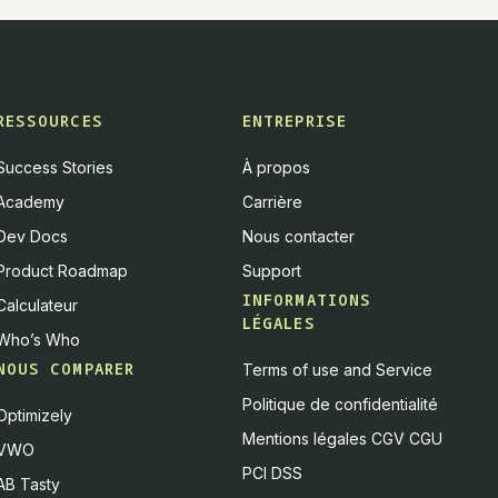
RESSOURCES
ENTREPRISE
Success Stories
À propos
Academy
Carrière
Dev Docs
Nous contacter
Product Roadmap
Support
INFORMATIONS
Calculateur
LÉGALES
Who’s Who
NOUS COMPARER
Terms of use and Service
Politique de confidentialité
Optimizely
Mentions légales CGV CGU
VWO
PCI DSS
AB Tasty