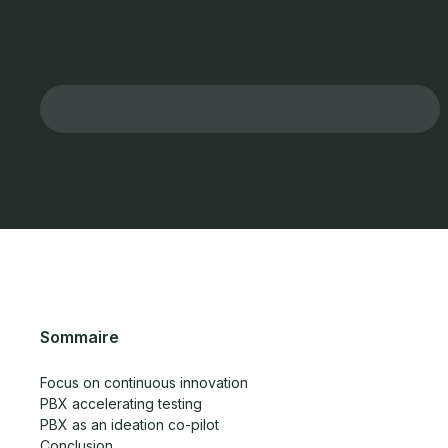
Sommaire
Focus on continuous innovation
PBX accelerating testing
PBX as an ideation co-pilot
Conclusion