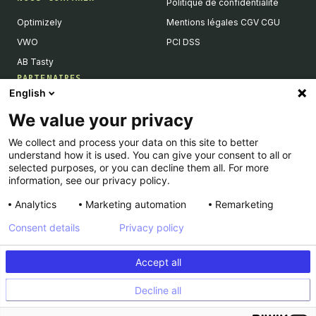
Politique de confidentialité
Optimizely
Mentions légales CGV CGU
VWO
PCI DSS
AB Tasty
PARTENAIRES
English
Partenaires Tech & Intégrations
We value your privacy
Devenir partenaires
We collect and process your data on this site to better
Liste de nos intégrations
understand how it is used. You can give your consent to all or
Agences Partenaires
selected purposes, or you can decline them all. For more
information, see our privacy policy.
Analytics
Marketing automation
Remarketing
Consent details
Privacy policy
© Kameleoon — 2026 All rights Reserved
Accept all
Legal Notice & CSU
Privacy policy
Decline all
PCI DSS
Platform Status