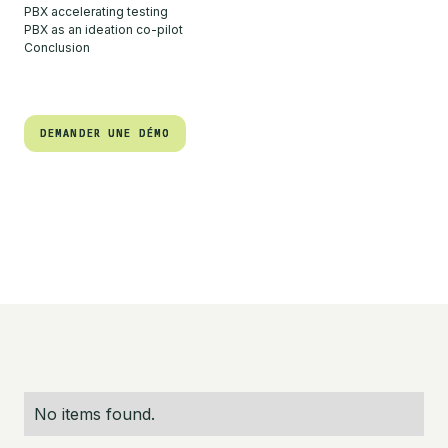
PBX accelerating testing
PBX as an ideation co-pilot
Conclusion
DEMANDER UNE DÉMO
DEMANDER UNE DÉMO
No items found.