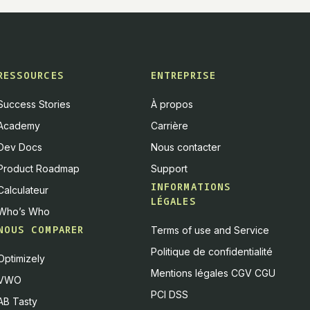
RESSOURCES
ENTREPRISE
Success Stories
À propos
Academy
Carrière
Dev Docs
Nous contacter
Product Roadmap
Support
INFORMATIONS
Calculateur
LÉGALES
Who’s Who
NOUS COMPARER
Terms of use and Service
Politique de confidentialité
Optimizely
Mentions légales CGV CGU
VWO
PCI DSS
AB Tasty