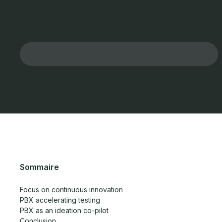
Sommaire
Focus on continuous innovation
PBX accelerating testing
PBX as an ideation co-pilot
Conclusion