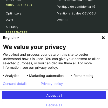
NOUS COMPARER
Politique de confidentialité
Optimizely
Mentions légales CGV CGU
VWO
PCI DSS
AB Tasty
PARTENAIRES
English
Partenaires Tech & Intégrations
We value your privacy
Devenir partenaires
We collect and process your data on this site to better
Liste de nos intégrations
understand how it is used. You can give your consent to all or
Agences Partenaires
selected purposes, or you can decline them all. For more
information, see our privacy policy.
Analytics
Marketing automation
Remarketing
Consent details
Privacy policy
© Kameleoon — 2026 All rights Reserved
Accept all
Legal Notice & CSU
Privacy policy
Decline all
PCI DSS