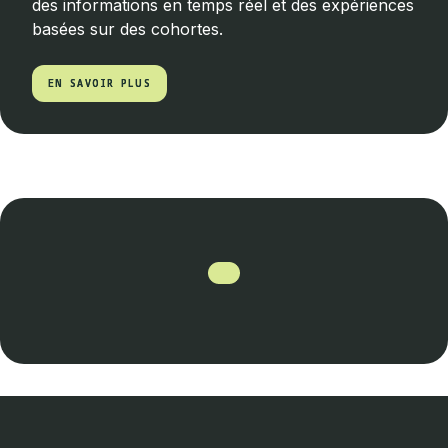
des informations en temps réel et des expériences
basées sur des cohortes.
EN SAVOIR PLUS
EN SAVOIR PLUS