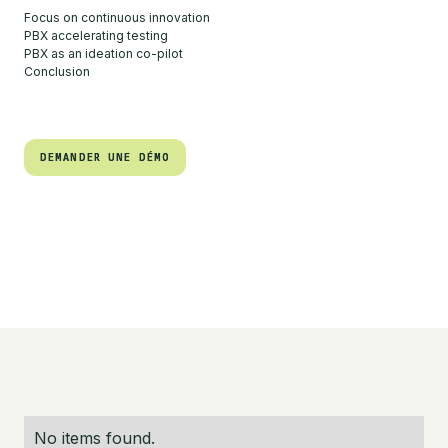
Focus on continuous innovation
PBX accelerating testing
PBX as an ideation co-pilot
Conclusion
DEMANDER UNE DÉMO
DEMANDER UNE DÉMO
No items found.