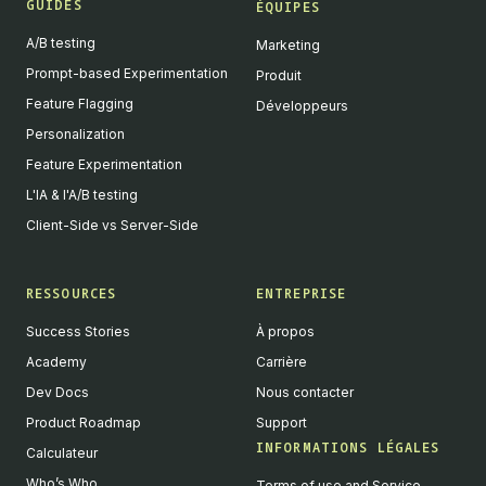
GUIDES
ÉQUIPES
A/B testing
Marketing
Prompt-based Experimentation
Produit
Feature Flagging
Développeurs
Personalization
Feature Experimentation
L'IA & l'A/B testing
Client-Side vs Server-Side
RESSOURCES
ENTREPRISE
Success Stories
À propos
Academy
Carrière
Dev Docs
Nous contacter
Product Roadmap
Support
INFORMATIONS LÉGALES
Calculateur
Who’s Who
Terms of use and Service