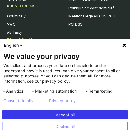
NOUS COMPARER
Politique de confidentialité
Optimizely
Mentions légales CGV CGU
VWO
PCI DSS
AB Tasty
PARTENAIRES
English
Partenaires Tech & Intégrations
We value your privacy
Devenir partenaires
We collect and process your data on this site to better
Liste de nos intégrations
understand how it is used. You can give your consent to all or
Agences Partenaires
selected purposes, or you can decline them all. For more
information, see our privacy policy.
Analytics
Marketing automation
Remarketing
Consent details
Privacy policy
© Kameleoon — 2026 All rights Reserved
Accept all
Legal Notice & CSU
Privacy policy
Decline all
PCI DSS