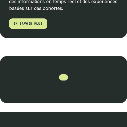
des informations en temps réel et des expériences
basées sur des cohortes.
EN SAVOIR PLUS
EN SAVOIR PLUS