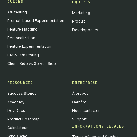
GUIDES
ÉQUIPES
A/B testing
Marketing
Prompt-based Experimentation
Produit
Feature Flagging
Développeurs
Personalization
Feature Experimentation
L'IA & l'A/B testing
Client-Side vs Server-Side
RESSOURCES
ENTREPRISE
Success Stories
À propos
Academy
Carrière
Dev Docs
Nous contacter
Product Roadmap
Support
INFORMATIONS LÉGALES
Calculateur
Who’s Who
Terms of use and Service