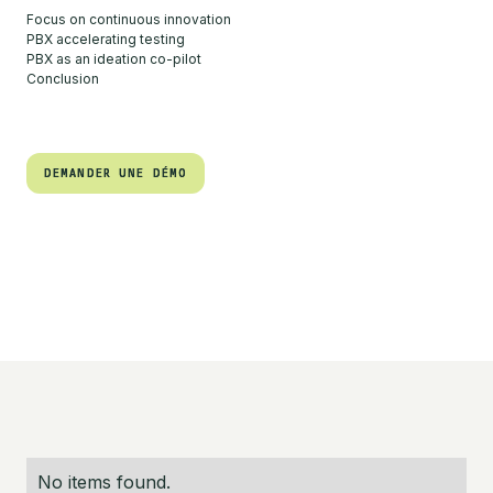
Focus on continuous innovation
PBX accelerating testing
PBX as an ideation co-pilot
Conclusion
DEMANDER UNE DÉMO
DEMANDER UNE DÉMO
No items found.