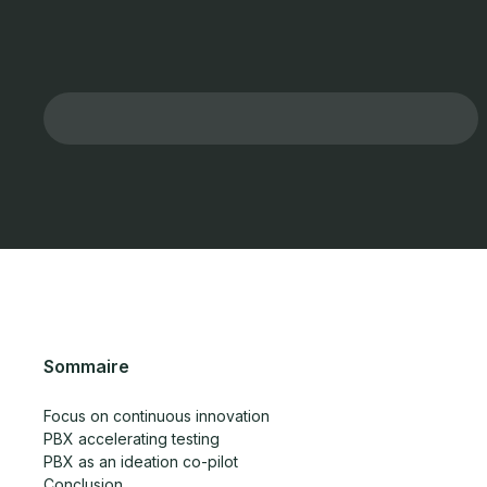
Sommaire
Focus on continuous innovation
PBX accelerating testing
PBX as an ideation co-pilot
Conclusion