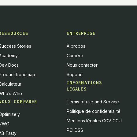
RESSOURCES
ENTREPRISE
Success Stories
À propos
Academy
Carrière
Dev Docs
Nous contacter
Product Roadmap
Support
INFORMATIONS
Calculateur
LÉGALES
Who’s Who
NOUS COMPARER
Terms of use and Service
Politique de confidentialité
Optimizely
Mentions légales CGV CGU
VWO
PCI DSS
AB Tasty