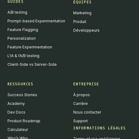
GUIDES
ÉQUIPES
A/B testing
Marketing
Prompt-based Experimentation
Produit
Feature Flagging
Développeurs
Personalization
Feature Experimentation
L'IA & l'A/B testing
Client-Side vs Server-Side
RESSOURCES
ENTREPRISE
Success Stories
À propos
Academy
Carrière
Dev Docs
Nous contacter
Product Roadmap
Support
INFORMATIONS LÉGALES
Calculateur
Who’s Who
Terms of use and Service