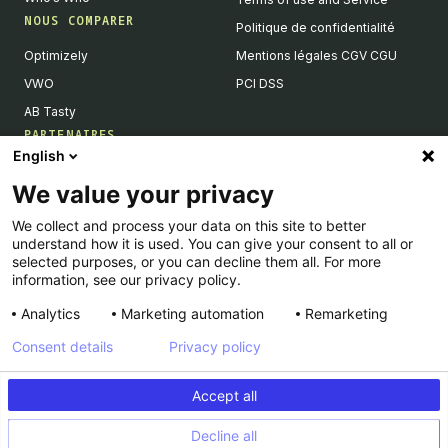
NOUS COMPARER
Politique de confidentialité
Optimizely
Mentions légales CGV CGU
VWO
PCI DSS
AB Tasty
PARTENAIRES
English
Partenaires Tech & Intégrations
We value your privacy
Devenir partenaires
We collect and process your data on this site to better
Liste de nos intégrations
understand how it is used. You can give your consent to all or
Agences Partenaires
selected purposes, or you can decline them all. For more
information, see our privacy policy.
Analytics
Marketing automation
Remarketing
Consent details
Privacy policy
© Kameleoon — 2026 All rights Reserved
Accept all
Legal Notice & CSU
Privacy policy
Decline all
PCI DSS