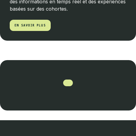
des informations en temps réel et des expériences
basées sur des cohortes.
EN SAVOIR PLUS
EN SAVOIR PLUS