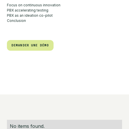
Focus on continuous innovation
PBX accelerating testing
PBX as an ideation co-pilot
Conclusion
DEMANDER UNE DÉMO
DEMANDER UNE DÉMO
No items found.