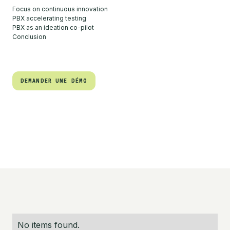
Focus on continuous innovation
PBX accelerating testing
PBX as an ideation co-pilot
Conclusion
DEMANDER UNE DÉMO
DEMANDER UNE DÉMO
No items found.