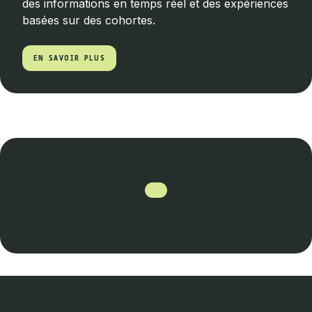
des informations en temps réel et des expériences
basées sur des cohortes.
EN SAVOIR PLUS
EN SAVOIR PLUS