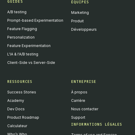
GUIDES
ÉQUIPES
A/B testing
Marketing
Prompt-based Experimentation
Produit
Feature Flagging
Développeurs
Personalization
Feature Experimentation
L'IA & l'A/B testing
Client-Side vs Server-Side
RESSOURCES
ENTREPRISE
Success Stories
À propos
Academy
Carrière
Dev Docs
Nous contacter
Product Roadmap
Support
INFORMATIONS LÉGALES
Calculateur
Who’s Who
Terms of use and Service