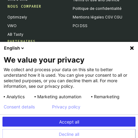
NOUS COMPARER
Politique de confidentialité
Optimizely
Mentions légales CGV CGU
VWO
PCI DSS
AB Tasty
PARTENAIRES
English
Partenaires Tech & Intégrations
We value your privacy
Devenir partenaires
We collect and process your data on this site to better
Liste de nos intégrations
understand how it is used. You can give your consent to all or
Agences Partenaires
selected purposes, or you can decline them all. For more
information, see our privacy policy.
Analytics
Marketing automation
Remarketing
Consent details
Privacy policy
© Kameleoon — 2026 All rights Reserved
Accept all
Legal Notice & CSU
Privacy policy
Decline all
PCI DSS