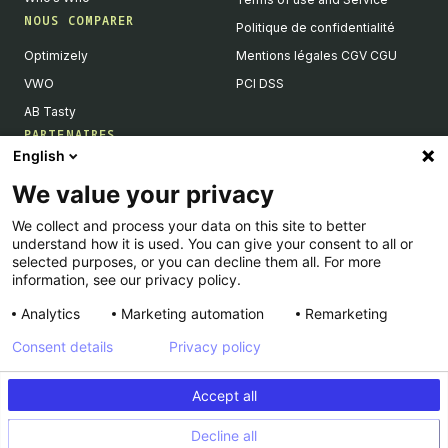
NOUS COMPARER
Politique de confidentialité
Optimizely
Mentions légales CGV CGU
VWO
PCI DSS
AB Tasty
PARTENAIRES
English
Partenaires Tech & Intégrations
We value your privacy
Devenir partenaires
We collect and process your data on this site to better
Liste de nos intégrations
understand how it is used. You can give your consent to all or
Agences Partenaires
selected purposes, or you can decline them all. For more
information, see our privacy policy.
Analytics
Marketing automation
Remarketing
Consent details
Privacy policy
© Kameleoon — 2026 All rights Reserved
Accept all
Legal Notice & CSU
Privacy policy
Decline all
PCI DSS