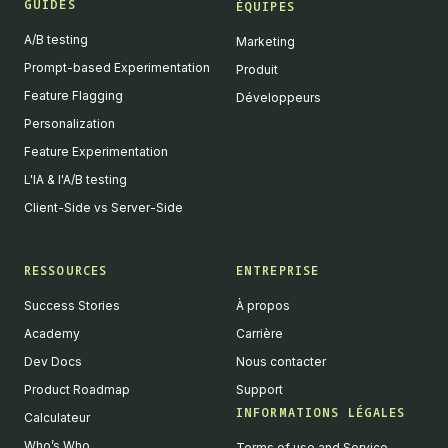
GUIDES
ÉQUIPES
A/B testing
Marketing
Prompt-based Experimentation
Produit
Feature Flagging
Développeurs
Personalization
Feature Experimentation
L'IA & l'A/B testing
Client-Side vs Server-Side
RESSOURCES
ENTREPRISE
Success Stories
À propos
Academy
Carrière
Dev Docs
Nous contacter
Product Roadmap
Support
INFORMATIONS LÉGALES
Calculateur
Who’s Who
Terms of use and Service