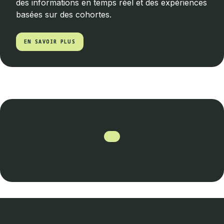
des informations en temps réel et des expériences
basées sur des cohortes.
EN SAVOIR PLUS
EN SAVOIR PLUS