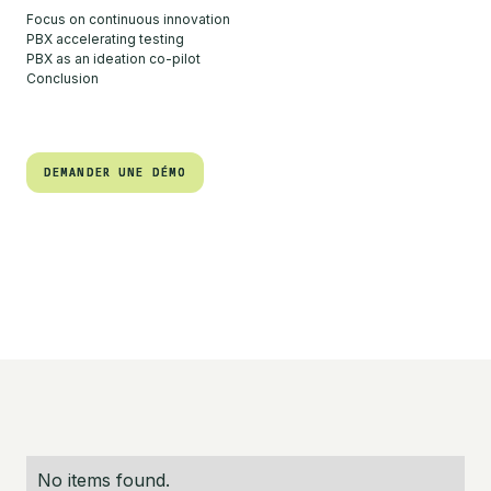
Focus on continuous innovation
PBX accelerating testing
PBX as an ideation co-pilot
Conclusion
DEMANDER UNE DÉMO
DEMANDER UNE DÉMO
No items found.