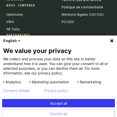
NOUS COMPARER
Politique de confidentialité
Optimizely
Mentions légales CGV CGU
VWO
PCI DSS
AB Tasty
PARTENAIRES
English
Partenaires Tech & Intégrations
We value your privacy
Devenir partenaires
We collect and process your data on this site to better
Liste de nos intégrations
understand how it is used. You can give your consent to all or
Agences Partenaires
selected purposes, or you can decline them all. For more
information, see our privacy policy.
Analytics
Marketing automation
Remarketing
Consent details
Privacy policy
© Kameleoon — 2026 All rights Reserved
Accept all
Legal Notice & CSU
Privacy policy
Decline all
PCI DSS