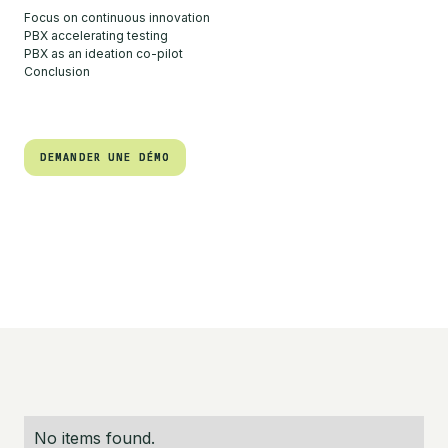
Focus on continuous innovation
PBX accelerating testing
PBX as an ideation co-pilot
Conclusion
DEMANDER UNE DÉMO
DEMANDER UNE DÉMO
No items found.