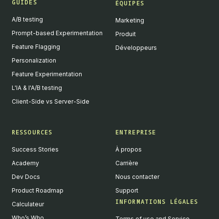
GUIDES
ÉQUIPES
A/B testing
Marketing
Prompt-based Experimentation
Produit
Feature Flagging
Développeurs
Personalization
Feature Experimentation
L'IA & l'A/B testing
Client-Side vs Server-Side
RESSOURCES
ENTREPRISE
Success Stories
À propos
Academy
Carrière
Dev Docs
Nous contacter
Product Roadmap
Support
INFORMATIONS LÉGALES
Calculateur
Who’s Who
Terms of use and Service