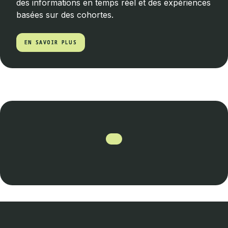
des informations en temps réel et des expériences
basées sur des cohortes.
EN SAVOIR PLUS
EN SAVOIR PLUS