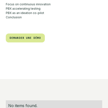
Focus on continuous innovation
PBX accelerating testing
PBX as an ideation co-pilot
Conclusion
DEMANDER UNE DÉMO
DEMANDER UNE DÉMO
No items found.