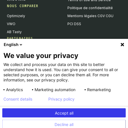
NOUS COMPARER
Politique de confidentialité
Optimizely
Mentions légales CGV CGU
VWO
PCI DSS
AB Tasty
PARTENAIRES
English
Partenaires Tech & Intégrations
We value your privacy
Devenir partenaires
We collect and process your data on this site to better
Liste de nos intégrations
understand how it is used. You can give your consent to all or
Agences Partenaires
selected purposes, or you can decline them all. For more
information, see our privacy policy.
Analytics
Marketing automation
Remarketing
Consent details
Privacy policy
© Kameleoon — 2026 All rights Reserved
Accept all
Legal Notice & CSU
Privacy policy
Decline all
PCI DSS