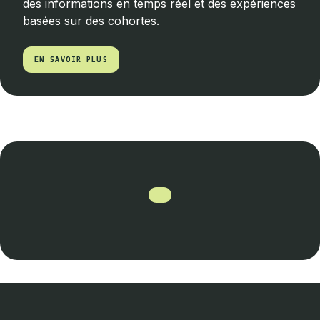
des informations en temps réel et des expériences
basées sur des cohortes.
EN SAVOIR PLUS
EN SAVOIR PLUS