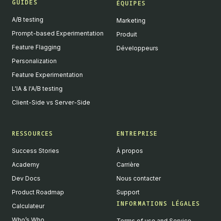
GUIDES
ÉQUIPES
A/B testing
Marketing
Prompt-based Experimentation
Produit
Feature Flagging
Développeurs
Personalization
Feature Experimentation
L'IA & l'A/B testing
Client-Side vs Server-Side
RESSOURCES
ENTREPRISE
Success Stories
À propos
Academy
Carrière
Dev Docs
Nous contacter
Product Roadmap
Support
INFORMATIONS LÉGALES
Calculateur
Who’s Who
Terms of use and Service