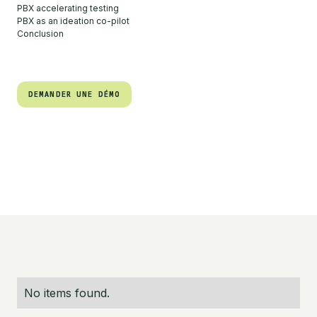
PBX accelerating testing
PBX as an ideation co-pilot
Conclusion
DEMANDER UNE DÉMO
DEMANDER UNE DÉMO
No items found.