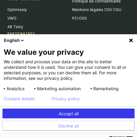
Politique de confidentialité
Optimizely
Mentions légales CGV CGU
VWO
PCI DSS
AB Tasty
PARTENAIRES
English
Partenaires Tech & Intégrations
We value your privacy
Devenir partenaires
We collect and process your data on this site to better
Liste de nos intégrations
understand how it is used. You can give your consent to all or
Agences Partenaires
selected purposes, or you can decline them all. For more
information, see our privacy policy.
Analytics
Marketing automation
Remarketing
Consent details
Privacy policy
© Kameleoon — 2026 All rights Reserved
Accept all
Legal Notice & CSU
Privacy policy
Decline all
PCI DSS
Platform Status