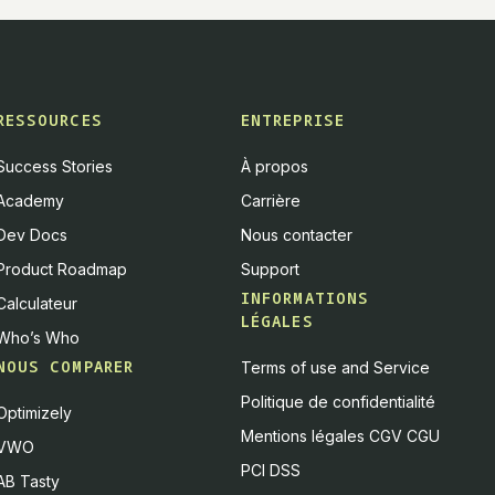
RESSOURCES
ENTREPRISE
Success Stories
À propos
Academy
Carrière
Dev Docs
Nous contacter
Product Roadmap
Support
INFORMATIONS
Calculateur
LÉGALES
Who’s Who
NOUS COMPARER
Terms of use and Service
Politique de confidentialité
Optimizely
Mentions légales CGV CGU
VWO
PCI DSS
AB Tasty