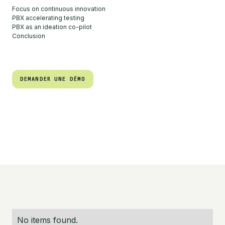
Focus on continuous innovation
PBX accelerating testing
PBX as an ideation co-pilot
Conclusion
DEMANDER UNE DÉMO
DEMANDER UNE DÉMO
No items found.