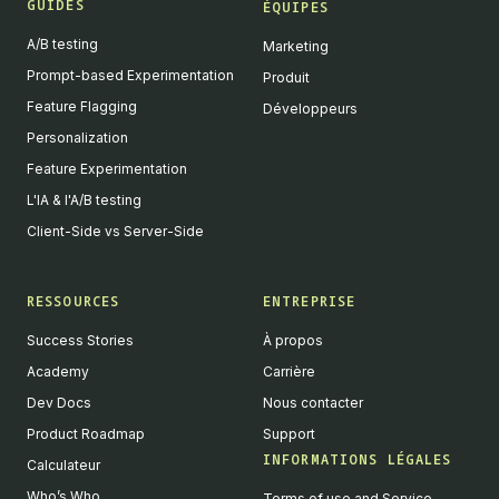
GUIDES
ÉQUIPES
A/B testing
Marketing
Prompt-based Experimentation
Produit
Feature Flagging
Développeurs
Personalization
Feature Experimentation
L'IA & l'A/B testing
Client-Side vs Server-Side
RESSOURCES
ENTREPRISE
Success Stories
À propos
Academy
Carrière
Dev Docs
Nous contacter
Product Roadmap
Support
INFORMATIONS LÉGALES
Calculateur
Who’s Who
Terms of use and Service