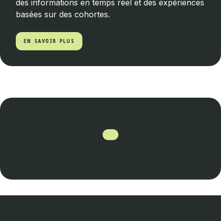
des informations en temps réel et des expériences
basées sur des cohortes.
EN SAVOIR PLUS
EN SAVOIR PLUS