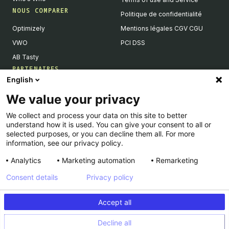
NOUS COMPARER
Politique de confidentialité
Optimizely
Mentions légales CGV CGU
VWO
PCI DSS
AB Tasty
PARTENAIRES
English
Partenaires Tech & Intégrations
We value your privacy
Devenir partenaires
We collect and process your data on this site to better
Liste de nos intégrations
understand how it is used. You can give your consent to all or
Agences Partenaires
selected purposes, or you can decline them all. For more
information, see our privacy policy.
Analytics
Marketing automation
Remarketing
Consent details
Privacy policy
© Kameleoon — 2026 All rights Reserved
Accept all
Legal Notice & CSU
Privacy policy
Decline all
PCI DSS