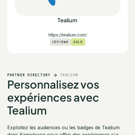
Tealium
https://tealium.com/
CDP/DWH
GOLD
PARTNER DIRECTORY
TEALIUM
Personnalisez vos
expériences avec
Tealium
Exploitez les audiences ou les badges de Tealium
dans Kameleoon pour offrir des expériences sur