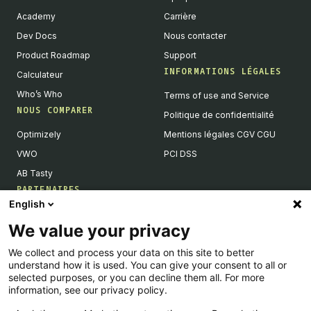
Academy
Carrière
Dev Docs
Nous contacter
Product Roadmap
Support
INFORMATIONS LÉGALES
Calculateur
Who’s Who
Terms of use and Service
NOUS COMPARER
Politique de confidentialité
Optimizely
Mentions légales CGV CGU
VWO
PCI DSS
AB Tasty
PARTENAIRES
English
Partenaires Tech & Intégrations
We value your privacy
Devenir partenaires
We collect and process your data on this site to better
Liste de nos intégrations
understand how it is used. You can give your consent to all or
Agences Partenaires
selected purposes, or you can decline them all. For more
information, see our privacy policy.