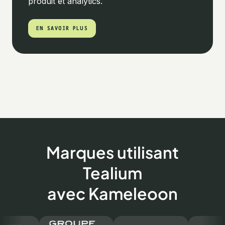
produit et analytics.
EN SAVOIR PLUS
EN SAVOIR PLUS
Marques utilisant
Tealium
avec Kameleoon