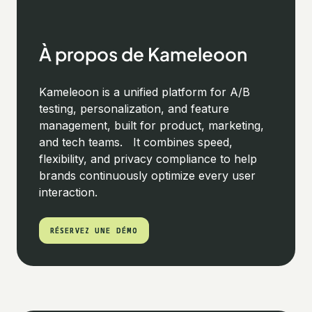
À propos de Kameleoon
Kameleoon is a unified platform for A/B
testing, personalization, and feature
management, built for product, marketing,
and tech teams. It combines speed,
flexibility, and privacy compliance to help
brands continuously optimize every user
interaction.
RÉSERVEZ UNE DÉMO
RÉSERVEZ UNE DÉMO