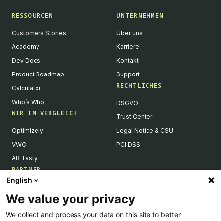
RESSOURCEN
UNTERNEHMEN
Customers Stories
Über uns
Academy
Karriere
Dev Docs
Kontakt
Product Roadmap
Support
RECHTLICHES
Calculator
Who’s Who
DSGVO
WIR IM VERGLEICH
Trust Center
Optimizely
Legal Notice & CSU
VWO
PCI DSS
AB Tasty
PARTNER
English
Tech Partner & Integrationen
We value your privacy
Become a Partner
We collect and process your data on this site to better
Integrations Directory