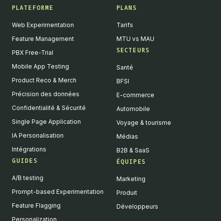
PLATEFORME
PLANS
Web Experimentation
Tarifs
Feature Management
MTU vs MAU
SECTEURS
PBX Free-Trial
Mobile App Testing
Santé
Product Reco & Merch
BFSI
Précision des données
E-commerce
Confidentialité & Sécurité
Automobile
Single Page Application
Voyage & tourisme
IA Personalisation
Médias
Intégrations
B2B & SaaS
GUIDES
ÉQUIPES
A/B testing
Marketing
Prompt-based Experimentation
Produit
Feature Flagging
Développeurs
Personalization