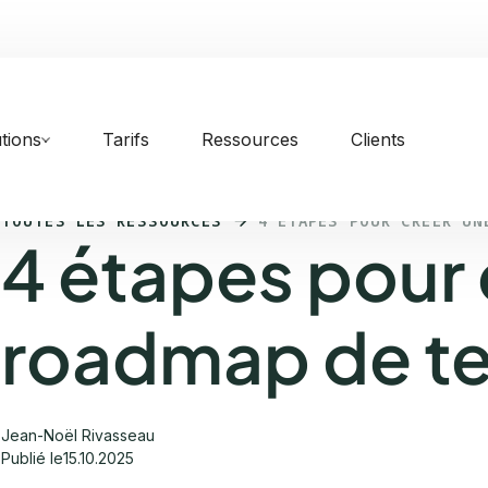
tions
Tarifs
Ressources
Clients
TOUTES LES RESSOURCES
4 ÉTAPES POUR CRÉER UN
4 étapes pour 
roadmap de te
Jean-Noël Rivasseau
Publié le
15.10.2025