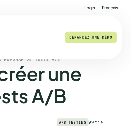
Login
Français
DEMANDEZ UNE DÉMO
E ROADMAP DE TESTS A/B
créer une
sts A/B
A/B TESTING
Article