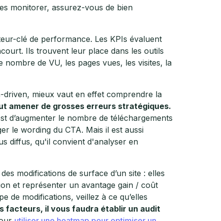
à les monitorer, assurez-vous de bien
teur-clé de performance. Les KPIs évaluent
ncourt. Ils trouvent leur place dans les outils
le nombre de VU, les pages vues, les visites, la
ta-driven, mieux vaut en effet comprendre la
peut amener de grosses erreurs stratégiques.
 est d’augmenter le nombre de téléchargements
ger le wording du CTA. Mais il est aussi
 diffus, qu'il convient d'analyser en
e des modifications de surface d’un site : elles
on et représenter un avantage gain / coût
e de modifications, veillez à ce qu’elles
 facteurs, il vous faudra établir un audit
pour
utiliser une heatmap pour optimiser un