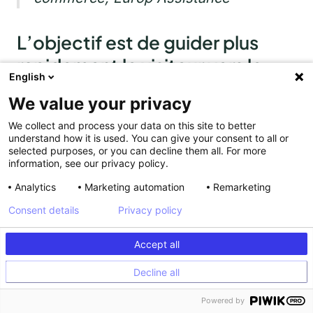
L’objectif est de
guider plus
rapidement le visiteur vers le
English
tunnel de conversion en
We value your privacy
clarifiant le descriptif des
We collect and process your data on this site to better
différentes offres de
understand how it is used. You can give your consent to all or
selected purposes, or you can decline them all. For more
l’enseigne.
information, see our privacy policy.
Analytics
Marketing automation
Remarketing
Consent details
Privacy policy
Europ Assistance rapporte une
Accept all
augmentation de 250 % des
Decline all
clics sur les CTA « Souscrire »,
Powered by
correspondant à l’entrée des