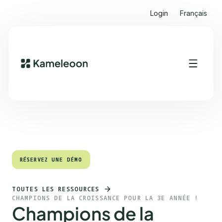
Login
Français
Sommaire
Heading 2
RÉSERVEZ UNE DÉMO
RÉSERVEZ UNE DÉMO
TOUTES LES RESSOURCES
CHAMPIONS DE LA CROISSANCE POUR LA 3E ANNÉE !
Champions de la