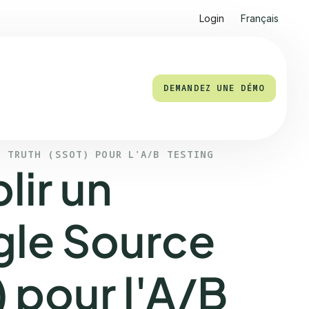
Login
Français
DEMANDEZ UNE DÉMO
F TRUTH (SSOT) POUR L'A/B TESTING
ir un
ngle Source
) pour l'A/B