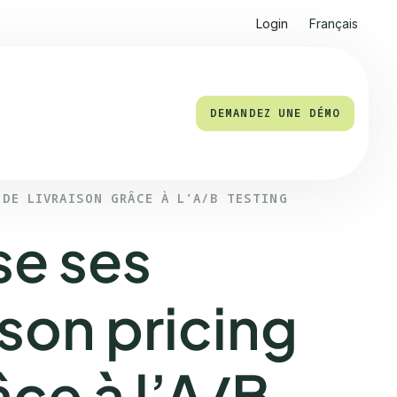
Login
Français
DEMANDEZ UNE DÉMO
 DE LIVRAISON GRÂCE À L’A/B TESTING
se ses
 son pricing
âce à l’A/B