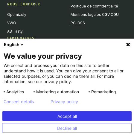
NOUS COMPARER
Politique de confidentialité
Optimizely
Mentions légales CGV CGU
VWO
PCI DSS
AB Tasty
PARTENAIRES
English
Partenaires Tech & Intégrations
We value your privacy
Devenir partenaires
We collect and process your data on this site to better
Liste de nos intégrations
understand how it is used. You can give your consent to all or
Agences Partenaires
selected purposes, or you can decline them all. For more
information, see our privacy policy.
Analytics
Marketing automation
Remarketing
Consent details
Privacy policy
© Kameleoon — 2026 All rights Reserved
Accept all
Legal Notice & CSU
Privacy policy
Decline all
PCI DSS
Platform Status