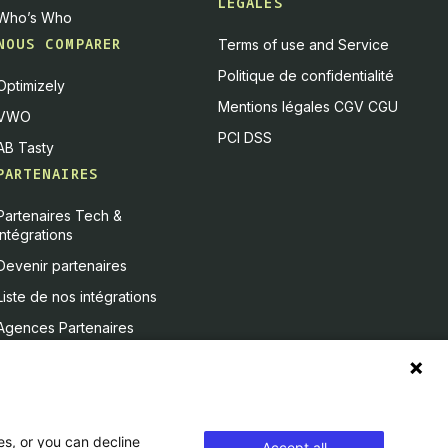
LÉGALES
Who’s Who
NOUS COMPARER
Terms of use and Service
Politique de confidentialité
Optimizely
Mentions légales CGV CGU
VWO
PCI DSS
AB Tasty
PARTENAIRES
Partenaires Tech &
Intégrations
Devenir partenaires
Liste de nos intégrations
Agences Partenaires
es, or you can decline
Accept all