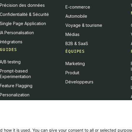
Précision des données
E-commerce
Confidentialité & Sécurité
Automobile
Single Page Application
Voyage & tourisme
IA Personalisation
Médias
Intégrations
B2B & SaaS
GUIDES
ÉQUIPES
A/B testing
Marketing
Prompt-based
Produit
Experimentation
Développeurs
Feature Flagging
Personalization
Feature Experimentation
L'IA & l'A/B testing
Client-Side vs Server-Side
d how it is used. You can give your consent to all or selected purpos