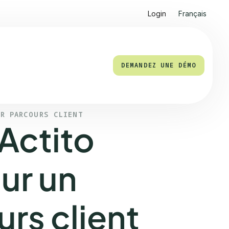
Login
Français
DEMANDEZ UNE DÉMO
UR PARCOURS CLIENT
Actito
ur un
urs client