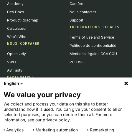
Academy
Carrière
Dev Docs
Nous contacter
Product Roadmap
Support
INFORMATIONS LÉGALES
Calculateur
Who’s Who
Terms of use and Service
NOUS COMPARER
Politique de confidentialité
Optimizely
Mentions légales CGV CGU
VWO
PCI DSS
AB Tasty
PARTENAIRES
English
Partenaires Tech & Intégrations
We value your privacy
Devenir partenaires
We collect and process your data on this site to better
Liste de nos intégrations
understand how it is used. You can give your consent to all or
Agences Partenaires
selected purposes, or you can decline them all. For more
information, see our privacy policy.
Analytics
Marketing automation
Remarketing